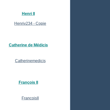
Henri II
Catherine de Médicis
François II