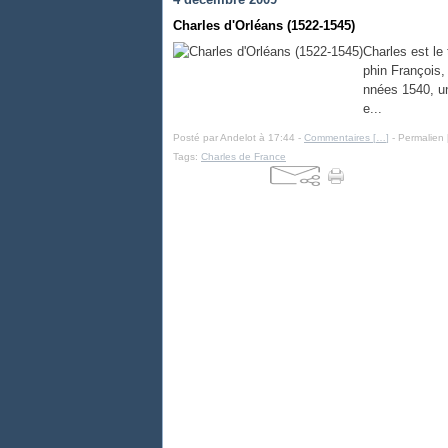
Charles d'Orléans (1522-1545)
Charles est le 
phin François, 
nnées 1540, un
e...
Posté par Andelot à 17:44 -
Commentaires [
…
]
- Permalien 
Tags:
Charles de France