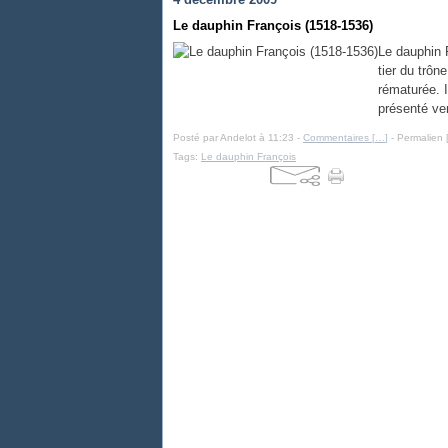
Le dauphin François (1518-1536)
Le dauphin F
tier du trôn
rématurée. I
présenté ver
Posté par Andelot à 11:23 -
Commentaires [
…
]
- Permalien 
Tags:
Le dauphin François