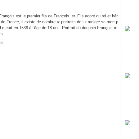
rançois est le premier fils de François Ier. Fils adoré du roi et héri
e de France, il existe de nombreux portraits de lui malgré sa mort p
l meurt en 1536 à l'âge de 18 ans. Portrait du dauphin François re
s...
[
#
]