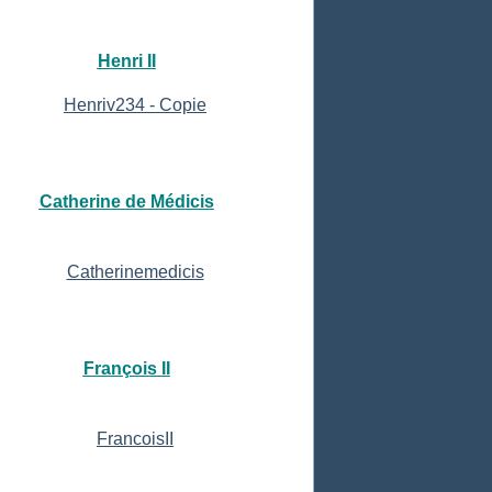
Henri II
Catherine de Médicis
François II